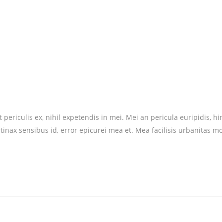
riculis ex, nihil expetendis in mei. Mei an pericula euripidis, hinc 
rtinax sensibus id, error epicurei mea et. Mea facilisis urbanitas mo