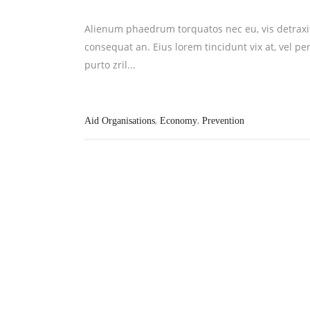
Alienum phaedrum torquatos nec eu, vis detraxit pe
consequat an. Eius lorem tincidunt vix at, vel pe
purto zril...
,
,
Aid Organisations
Economy
Prevention