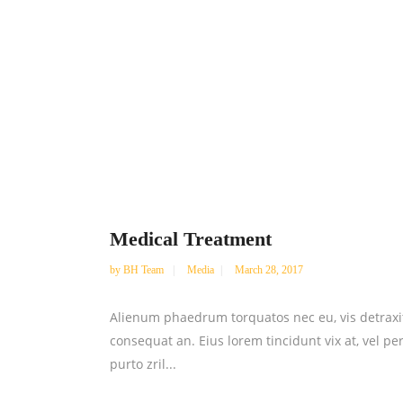
Medical Treatment
by
BH Team
Media
March 28, 2017
Alienum phaedrum torquatos nec eu, vis detraxit pe
consequat an. Eius lorem tincidunt vix at, vel pe
purto zril...