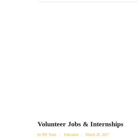
Volunteer Jobs & Internships
by
BH Team
Education
March 28, 2017