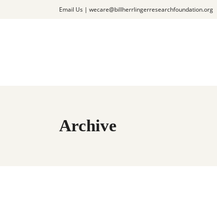
Email Us |
wecare@billherrlingerresearchfoundation.org
Archive