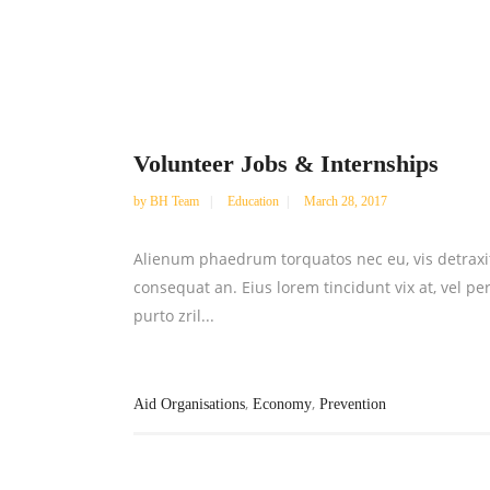
Volunteer Jobs & Internships
by
BH Team
Education
March 28, 2017
Alienum phaedrum torquatos nec eu, vis detraxit pe
consequat an. Eius lorem tincidunt vix at, vel pe
purto zril...
,
,
Aid Organisations
Economy
Prevention