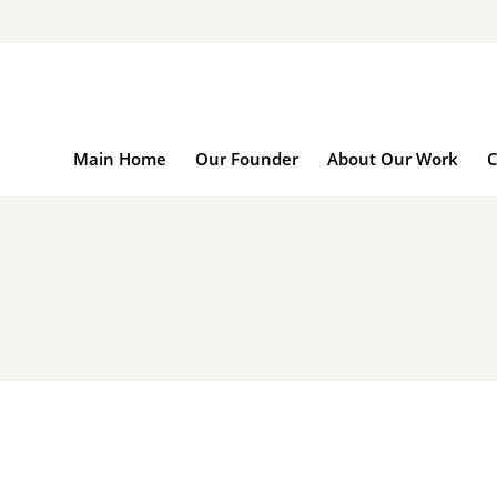
Main Home
Our Founder
About Our Wo
Main Home
Our Founder
About Our Work
C