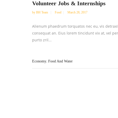
Volunteer Jobs & Internships
by
BH Team
Food
March 28, 2017
Alienum phaedrum torquatos nec eu, vis detraxit pe
consequat an. Eius lorem tincidunt vix at, vel pe
purto zril...
,
Economy
Food And Water