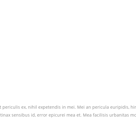
riculis ex, nihil expetendis in mei. Mei an pericula euripidis, hinc 
rtinax sensibus id, error epicurei mea et. Mea facilisis urbanitas mo