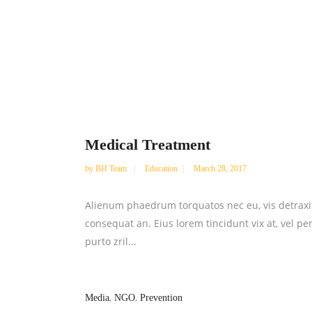
Medical Treatment
by
BH Team
Education
March 28, 2017
Alienum phaedrum torquatos nec eu, vis detraxit pe
consequat an. Eius lorem tincidunt vix at, vel pe
purto zril...
,
,
Media
NGO
Prevention