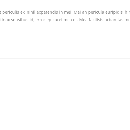
riculis ex, nihil expetendis in mei. Mei an pericula euripidis, hinc 
rtinax sensibus id, error epicurei mea et. Mea facilisis urbanitas mo