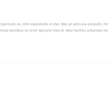
riculis ex, nihil expetendis in mei. Mei an pericula euripidis, hinc 
rtinax sensibus id, error epicurei mea et. Mea facilisis urbanitas mo