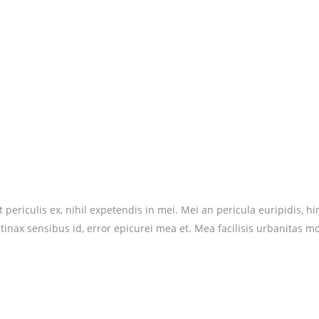
riculis ex, nihil expetendis in mei. Mei an pericula euripidis, hinc 
rtinax sensibus id, error epicurei mea et. Mea facilisis urbanitas mo