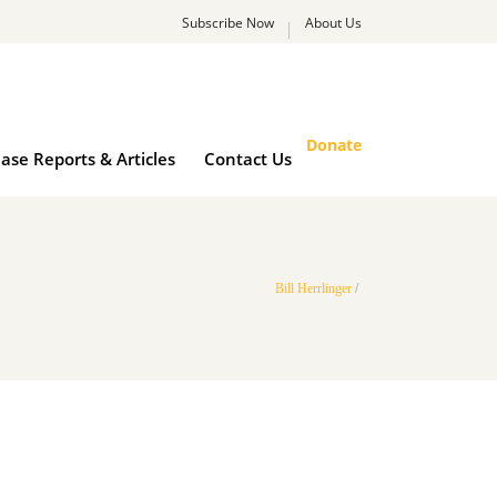
Subscribe Now
About Us
rk
Case Reports & Articles
Contact Us
Donate
ase Reports & Articles
Contact Us
Bill Herrlinger
/