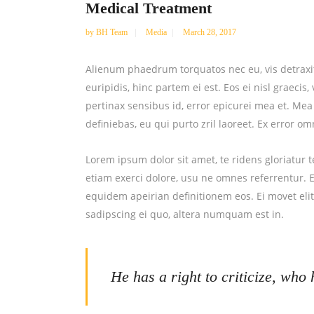
Medical Treatment
by
BH Team
Media
March 28, 2017
Alienum phaedrum torquatos nec eu, vis detraxit 
euripidis, hinc partem ei est. Eos ei nisl graecis,
pertinax sensibus id, error epicurei mea et. Mea 
definiebas, eu qui purto zril laoreet. Ex error om
Lorem ipsum dolor sit amet, te ridens gloriatur
etiam exerci dolore, usu ne omnes referrentur. E
equidem apeirian definitionem eos. Ei movet eli
sadipscing ei quo, altera numquam est in.
He has a right to criticize, who 