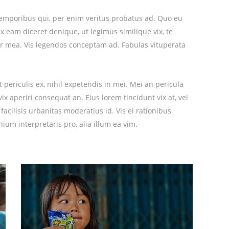
 temporibus qui, per enim veritus probatus ad. Quo eu
x eam diceret denique, ut legimus similique vix, te
tr mea. Vis legendos conceptam ad. Fabulas vituperata
periculis ex, nihil expetendis in mei. Mei an pericula
 vix aperiri consequat an. Eius lorem tincidunt vix at, vel
facilisis urbanitas moderatius id. Vis ei rationibus
nium interpretaris pro, alia illum ea vim.