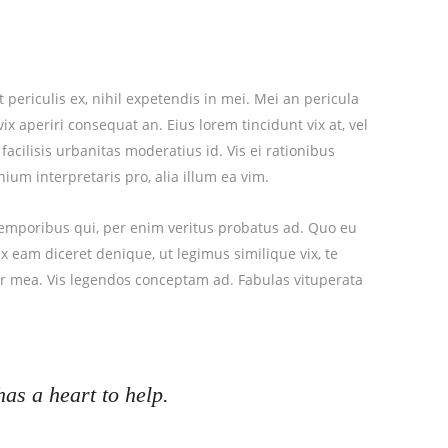
periculis ex, nihil expetendis in mei. Mei an pericula
 vix aperiri consequat an. Eius lorem tincidunt vix at, vel
facilisis urbanitas moderatius id. Vis ei rationibus
nium interpretaris pro, alia illum ea vim.
 temporibus qui, per enim veritus probatus ad. Quo eu
x eam diceret denique, ut legimus similique vix, te
tr mea. Vis legendos conceptam ad. Fabulas vituperata
has a heart to help.