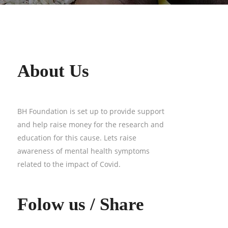
About Us
BH Foundation is set up to provide support
and help raise money for the research and
education for this cause. Lets raise
awareness of mental health symptoms
related to the impact of Covid.
Folow us / Share