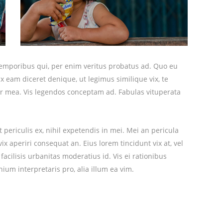
 temporibus qui, per enim veritus probatus ad. Quo eu
x eam diceret denique, ut legimus similique vix, te
tr mea. Vis legendos conceptam ad. Fabulas vituperata
periculis ex, nihil expetendis in mei. Mei an pericula
 vix aperiri consequat an. Eius lorem tincidunt vix at, vel
facilisis urbanitas moderatius id. Vis ei rationibus
eurological Disorders is a
nium interpretaris pro, alia illum ea vim.
de support and help raise
ause. Lets raise awareness for
 Covid.
org