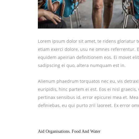
Lorem ipsum dolor sit amet, te ridens gloriatur
etiam exerci dolore, usu ne omnes referrentur. E
equidem apeirian definitionem eos. Ei movet eli
sadipscing ei quo, altera numquam est in.
About Us
Alienum phaedrum torquatos nec eu, vis detraxit 
euripidis, hinc partem ei est. Eos ei nisl graecis,
pertinax sensibus id, error epicurei mea et. Mea 
The Bill Herrlinger Research Fund for Covid 19 N
definiebas, eu qui purto zril laoreet. Ex error om
nonprofit 501c (3) that was established to provi
money for the research and education for this c
mental health symptoms related to the impact of
,
Aid Organisations
Food And Water
Email Us:
wecare@billherrlingerresearchfoundation.