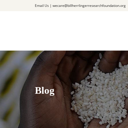
Email Us |
wecare@billherrlingerresearchfoundation.org
Blog