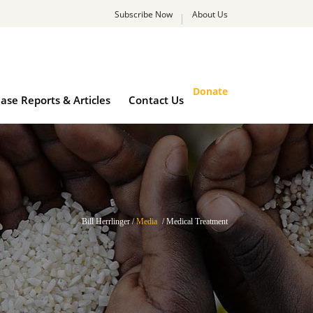
Subscribe Now
About Us
rk
Case Reports & Articles
Contact Us
Donate
ase Reports & Articles
Contact Us
Bill Herrlinger
/
Media
/
Medical Treatment