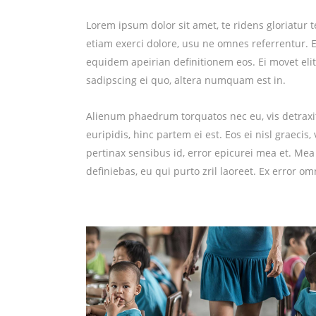
Lorem ipsum dolor sit amet, te ridens gloriatur
etiam exerci dolore, usu ne omnes referrentur. E
equidem apeirian definitionem eos. Ei movet eli
sadipscing ei quo, altera numquam est in.
Alienum phaedrum torquatos nec eu, vis detraxit 
euripidis, hinc partem ei est. Eos ei nisl graecis,
pertinax sensibus id, error epicurei mea et. Mea 
definiebas, eu qui purto zril laoreet. Ex error om