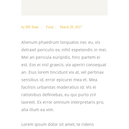
by
BH Team
Food
March 28, 2017
Alienum phaedrum torquatos nec eu, vis
detraxit periculis ex, nihil expetendis in mei.
Mei an pericula euripidis, hinc partem ei
est. Eos ei nisl graecis, vix aperiri consequat
an. Eius lorem tincidunt vix at, vel pertinax
sensibus id, error epicurei mea et. Mea
facilisis urbanitas moderatius id. Vis ei
rationibus definiebas, eu qui purto zril
laoreet. Ex error omnium interpretaris pro,
alia illum ea vim.
Lorem ipsum dolor sit amet, te ridens