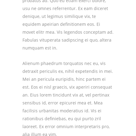
probatus ad. Quo eu etiam exerci dolore,
usu ne omnes referrentur. Ex eam diceret
denique, ut legimus similique vix, te
equidem apeirian definitionem eos. Ei
movet elitr mea. Vis legendos conceptam ad.
Fabulas vituperata sadipscing ei quo, altera
numquam est in.
Alienum phaedrum torquatos nec eu, vis
detraxit periculis ex, nihil expetendis in mei.
Mei an pericula euripidis, hinc partem ei
est. Eos ei nisl graecis, vix aperiri consequat
an. Eius lorem tincidunt vix at, vel pertinax
sensibus id, error epicurei mea et. Mea
facilisis urbanitas moderatius id. Vis ei
rationibus definiebas, eu qui purto zril
laoreet. Ex error omnium interpretaris pro,
alia illum ea vim.