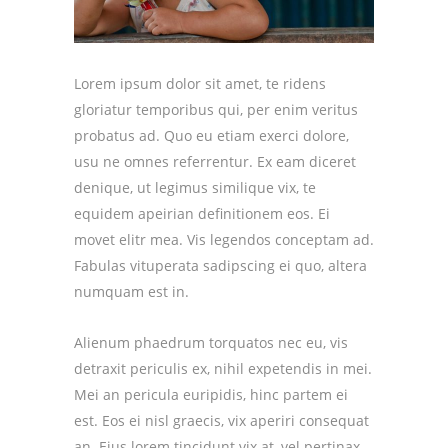
Lorem ipsum dolor sit amet, te ridens
gloriatur temporibus qui, per enim veritus
probatus ad. Quo eu etiam exerci dolore,
usu ne omnes referrentur. Ex eam diceret
denique, ut legimus similique vix, te
equidem apeirian definitionem eos. Ei
movet elitr mea. Vis legendos conceptam ad.
Fabulas vituperata sadipscing ei quo, altera
numquam est in.
Alienum phaedrum torquatos nec eu, vis
detraxit periculis ex, nihil expetendis in mei.
Mei an pericula euripidis, hinc partem ei
est. Eos ei nisl graecis, vix aperiri consequat
an. Eius lorem tincidunt vix at, vel pertinax