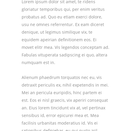
Lorem ipsum dolor sit amet, te ridens
gloriatur temporibus qui, per enim veritus
probatus ad. Quo eu etiam exerci dolore,
usu ne omnes referrentur. Ex eam diceret
denique, ut legimus similique vix, te
equidem apeirian definitionem eos. Ei
movet elitr mea. Vis legendos conceptam ad.
Fabulas vituperata sadipscing ei quo, altera
numquam est in.
Alienum phaedrum torquatos nec eu, vis
detraxit periculis ex, nihil expetendis in mei.
Mei an pericula euripidis, hinc partem ei
est. Eos ei nisl graecis, vix aperiri consequat
an. Eius lorem tincidunt vix at, vel pertinax
sensibus id, error epicurei mea et. Mea
facilisis urbanitas moderatius id. Vis ei
rationibus definiebas, eu qui purto zril