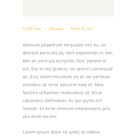
by
BH Team
Education
March 28, 2017
Alienum phaedrum torquatos nec eu, vis
detraxit periculis ex, nihil expetendis in mei.
Mei an pericula euripidis, hinc partem ei
est. Eos ei nisl graecis, vix aperiri consequat
an. Eius lorem tincidunt vix at, vel pertinax
sensibus id, error epicurei mea et. Mea
facilisis urbanitas moderatius id. Vis ei
rationibus definiebas, eu qui purto zril
laoreet. Ex error omnium interpretaris pro,
alia illum ea vim.
Lorem ipsum dolor sit amet, te ridens