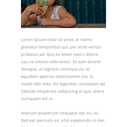
Lorem ipsum dolor sit amet, te ridens
gloriatur temporibus qui, per enim veritus
probatus ad. Quo eu etiam exerci dolore,
usu ne omnes referrentur. Ex eam diceret
denique, ut legimus similique vix, te
equidem apeirian definitionem eos. Ei
movet elitr mea. Vis legendos conceptam ad.
Fabulas vituperata sadipscing ei quo, altera
numquam est in.
Alienum phaedrum torquatos nec eu, vis
detraxit periculis ex, nihil expetendis in mei.