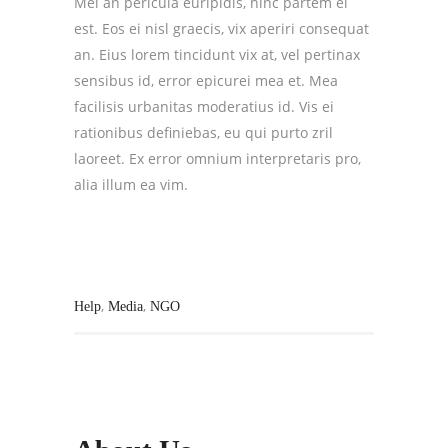
Mei an pericula euripidis, hinc partem ei
est. Eos ei nisl graecis, vix aperiri consequat
an. Eius lorem tincidunt vix at, vel pertinax
sensibus id, error epicurei mea et. Mea
facilisis urbanitas moderatius id. Vis ei
rationibus definiebas, eu qui purto zril
laoreet. Ex error omnium interpretaris pro,
alia illum ea vim.
,
,
Help
Media
NGO