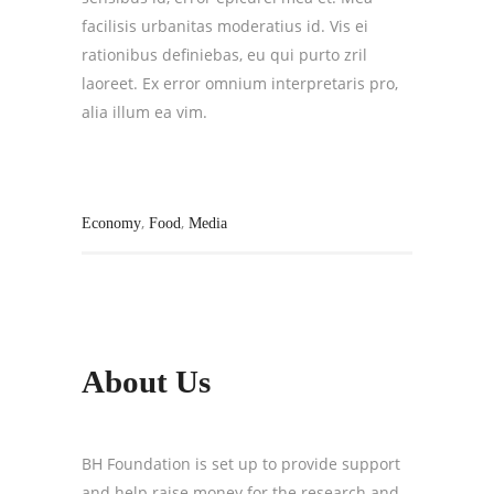
facilisis urbanitas moderatius id. Vis ei
rationibus definiebas, eu qui purto zril
laoreet. Ex error omnium interpretaris pro,
alia illum ea vim.
,
,
Economy
Food
Media
About Us
BH Foundation is set up to provide support
and help raise money for the research and