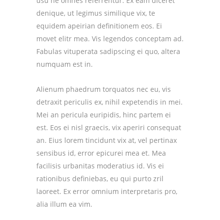
usu ne omnes referrentur. Ex eam diceret
denique, ut legimus similique vix, te
equidem apeirian definitionem eos. Ei
movet elitr mea. Vis legendos conceptam ad.
Fabulas vituperata sadipscing ei quo, altera
numquam est in.
Alienum phaedrum torquatos nec eu, vis
detraxit periculis ex, nihil expetendis in mei.
Mei an pericula euripidis, hinc partem ei
est. Eos ei nisl graecis, vix aperiri consequat
an. Eius lorem tincidunt vix at, vel pertinax
sensibus id, error epicurei mea et. Mea
facilisis urbanitas moderatius id. Vis ei
rationibus definiebas, eu qui purto zril
laoreet. Ex error omnium interpretaris pro,
alia illum ea vim.