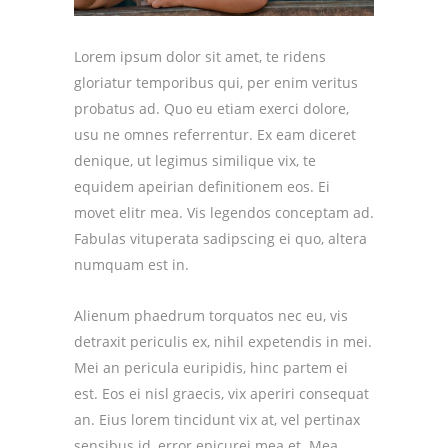
Lorem ipsum dolor sit amet, te ridens
gloriatur temporibus qui, per enim veritus
probatus ad. Quo eu etiam exerci dolore,
usu ne omnes referrentur. Ex eam diceret
denique, ut legimus similique vix, te
equidem apeirian definitionem eos. Ei
movet elitr mea. Vis legendos conceptam ad.
Fabulas vituperata sadipscing ei quo, altera
numquam est in.
Alienum phaedrum torquatos nec eu, vis
detraxit periculis ex, nihil expetendis in mei.
Mei an pericula euripidis, hinc partem ei
est. Eos ei nisl graecis, vix aperiri consequat
an. Eius lorem tincidunt vix at, vel pertinax
sensibus id, error epicurei mea et. Mea