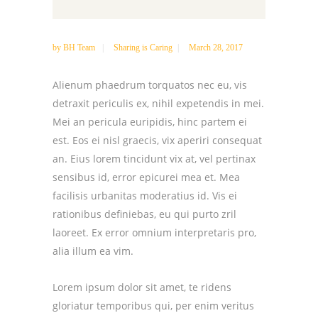
by
BH Team
Sharing is Caring
March 28, 2017
Alienum phaedrum torquatos nec eu, vis
detraxit periculis ex, nihil expetendis in mei.
Mei an pericula euripidis, hinc partem ei
est. Eos ei nisl graecis, vix aperiri consequat
an. Eius lorem tincidunt vix at, vel pertinax
sensibus id, error epicurei mea et. Mea
facilisis urbanitas moderatius id. Vis ei
rationibus definiebas, eu qui purto zril
laoreet. Ex error omnium interpretaris pro,
alia illum ea vim.
Lorem ipsum dolor sit amet, te ridens
gloriatur temporibus qui, per enim veritus