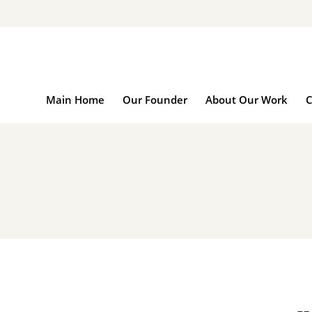
Main Home
Our Founder
About Our Work
C