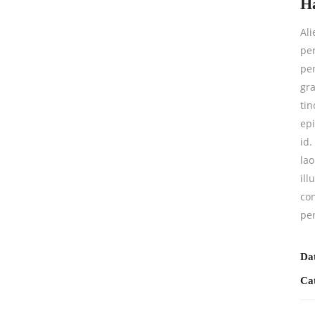
H
Al
per
per
gra
tin
epi
id.
lao
ill
con
per
Da
Ca