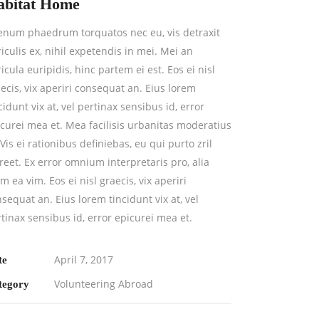
abitat Home
ienum phaedrum torquatos nec eu, vis detraxit
iculis ex, nihil expetendis in mei. Mei an
icula euripidis, hinc partem ei est. Eos ei nisl
ecis, vix aperiri consequat an. Eius lorem
cidunt vix at, vel pertinax sensibus id, error
curei mea et. Mea facilisis urbanitas moderatius
 Vis ei rationibus definiebas, eu qui purto zril
reet. Ex error omnium interpretaris pro, alia
um ea vim. Eos ei nisl graecis, vix aperiri
sequat an. Eius lorem tincidunt vix at, vel
tinax sensibus id, error epicurei mea et.
April 7, 2017
te
Volunteering Abroad
tegory