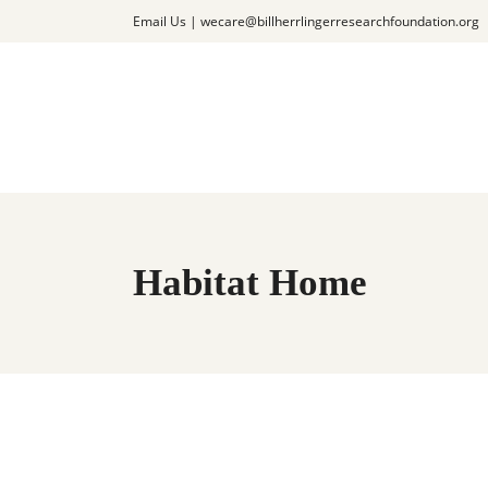
Email Us |
wecare@billherrlingerresearchfoundation.org
Habitat Home