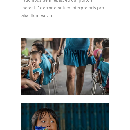
rationibus definiebas, eu qui purto zril
laoreet. Ex error omnium interpretaris pro,
alia illum ea vim.