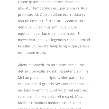
Lorem ipsum dolor sit amet, te ridens
gloriatur temporibus qui, per enim veritus
probatus ad. Quo eu etiam exerci dolore,
usu ne omnes referrentur. Ex eam diceret
denique, ut legimus similique vix, te
equidem apeirian definitionem eos. Ei
movet elitr mea. Vis legendos conceptam ad.
Fabulas vituperata sadipscing ei quo, altera
numquam est in.
Alienum phaedrum torquatos nec eu, vis
detraxit periculis ex, nihil expetendis in mei.
Mei an pericula euripidis, hinc partem ei
est. Eos ei nisl graecis, vix aperiri consequat
an. Eius lorem tincidunt vix at, vel pertinax
sensibus id, error epicurei mea et. Mea
facilisis urbanitas moderatius id. Vis ei