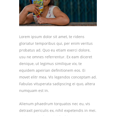
Lorem ipsum dolor sit amet, te ridens
gloriatur temporibus qui, per enim veritus
probatus ad. Quo eu etiam exerci dolore,
usu ne omnes referrentur. Ex eam diceret
denique, ut legimus similique vix, te
equidem apeirian definitionem eos. Ei
movet elitr mea. Vis legendos conceptam ad.
Fabulas vituperata sadipscing ei quo, altera
numquam est in.
Alienum phaedrum torquatos nec eu, vis
detraxit periculis ex, nihil expetendis in mei.